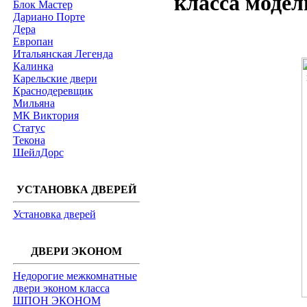
класса модел
Блок Мастер
Дариано Порте
Дера
Европан
Итальянская Легенда
Калинка
Карельские двери
Краснодеревщик
Мильяна
МК Виктория
Статус
Текона
ШейлДорс
УСТАНОВКА ДВЕРЕЙ
Установка дверей
ДВЕРИ ЭКОНОМ
Недорогие межкомнатные
двери эконом класса
ШПОН ЭКОНОМ