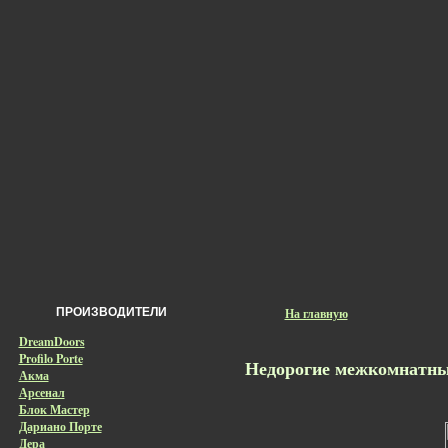
ПРОИЗВОДИТЕЛИ
На главную
DreamDoors
Profilo Porte
Недорогие межкомнатные
Акма
Арсенал
Блок Мастер
Дариано Порте
Дера