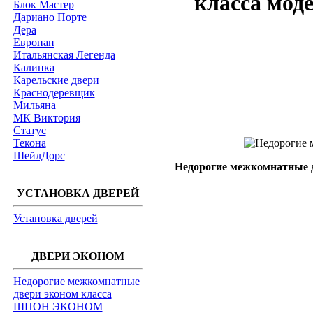
класса моде
Блок Мастер
Дариано Порте
Дера
Европан
Итальянская Легенда
Калинка
Карельские двери
Краснодеревщик
Мильяна
МК Виктория
Статус
Текона
ШейлДорс
Недорогие межкомнатные д
УСТАНОВКА ДВЕРЕЙ
Установка дверей
ДВЕРИ ЭКОНОМ
Недорогие межкомнатные
двери эконом класса
ШПОН ЭКОНОМ