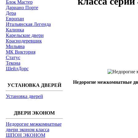
класса серии
Блок Мастер
Дариано Порте
Дера
Европан
Итальянская Легенда
Калинка
Карельские двери
Краснодеревщик
Мильяна
МК Виктория
Статус
Текона
ШейлДорс
Недорогие межкомнатные две
УСТАНОВКА ДВЕРЕЙ
Установка дверей
ДВЕРИ ЭКОНОМ
Недорогие межкомнатные
двери эконом класса
ШПОН ЭКОНОМ