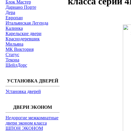
класса серии 
Блок Мастер
Дариано Порте
Дера
Европан
Итальянская Легенда
Калинка
Карельские двери
Краснодеревщик
Мильяна
МК Виктория
Статус
Текона
ШейлДорс
УСТАНОВКА ДВЕРЕЙ
Установка дверей
ДВЕРИ ЭКОНОМ
Недорогие межкомнатные
двери эконом класса
ШПОН ЭКОНОМ