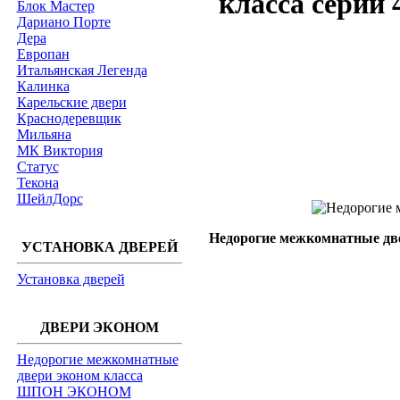
класса серии
Блок Мастер
Дариано Порте
Дера
Европан
Итальянская Легенда
Калинка
Карельские двери
Краснодеревщик
Мильяна
МК Виктория
Статус
Текона
ШейлДорс
Недорогие межкомнатные две
УСТАНОВКА ДВЕРЕЙ
Установка дверей
ДВЕРИ ЭКОНОМ
Недорогие межкомнатные
двери эконом класса
ШПОН ЭКОНОМ