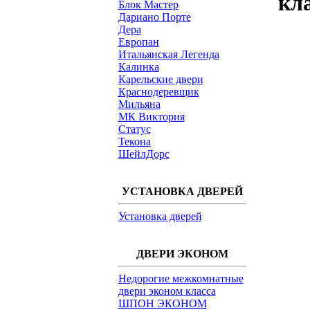
кла
Блок Мастер
Дариано Порте
Дера
Европан
Итальянская Легенда
Калинка
Карельские двери
Краснодеревщик
Мильяна
МК Виктория
Статус
Текона
ШейлДорс
УСТАНОВКА ДВЕРЕЙ
Установка дверей
ДВЕРИ ЭКОНОМ
Недорогие межкомнатные
двери эконом класса
ШПОН ЭКОНОМ