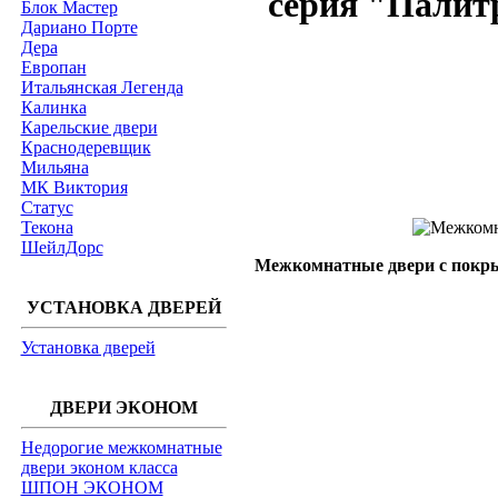
серия "Палит
Блок Мастер
Дариано Порте
Дера
Европан
Итальянская Легенда
Калинка
Карельские двери
Краснодеревщик
Мильяна
МК Виктория
Статус
Текона
ШейлДорс
Межкомнатные двери с покр
УСТАНОВКА ДВЕРЕЙ
Установка дверей
ДВЕРИ ЭКОНОМ
Недорогие межкомнатные
двери эконом класса
ШПОН ЭКОНОМ