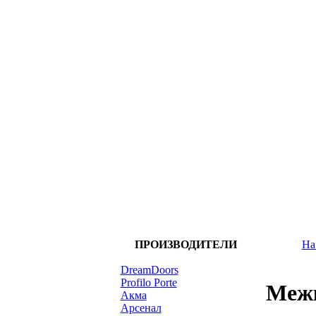
ПРОИЗВОДИТЕЛИ
На
DreamDoors
Profilo Porte
Межк
Акма
Арсенал