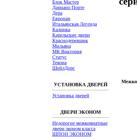
сер
Блок Мастер
Дариано Порте
Дера
Европан
Итальянская Легенда
Калинка
Карельские двери
Краснодеревщик
Мильяна
МК Виктория
Статус
Текона
ШейлДорс
Межком
УСТАНОВКА ДВЕРЕЙ
Установка дверей
ДВЕРИ ЭКОНОМ
Недорогие межкомнатные
двери эконом класса
ШПОН ЭКОНОМ