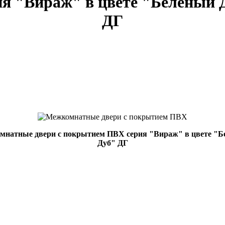
ия "Вираж" в цвете "Беленый 
ДГ
натные двери с покрытием ПВХ серия "Вираж" в цвете "
Дуб" ДГ