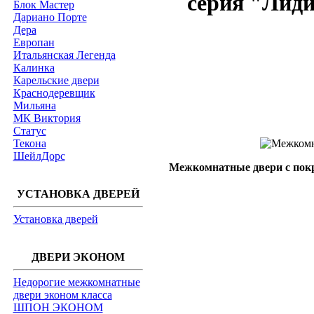
серия "Лиди
Блок Мастер
Дариано Порте
Дера
Европан
Итальянская Легенда
Калинка
Карельские двери
Краснодеревщик
Мильяна
МК Виктория
Статус
Текона
ШейлДорс
Межкомнатные двери с пок
УСТАНОВКА ДВЕРЕЙ
Установка дверей
ДВЕРИ ЭКОНОМ
Недорогие межкомнатные
двери эконом класса
ШПОН ЭКОНОМ