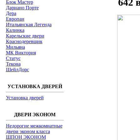
642 
Блок Мастер
Дариано Порте
Дера
Европан
Итальянская Легенда
Калинка
Карельские двери
Краснодеревщик
Мильяна
МК Виктория
Статус
Текона
ШейлДорс
УСТАНОВКА ДВЕРЕЙ
Установка дверей
ДВЕРИ ЭКОНОМ
Недорогие межкомнатные
двери эконом класса
ШПОН ЭКОНОМ