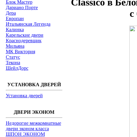
Classico в Бел
Блок Мастер
Дариано Порте
с
Дера
Европан
Итальянская Легенда
Калинка
Карельские двери
Краснодеревщик
Мильяна
МК Виктория
Статус
Текона
ШейлДорс
УСТАНОВКА ДВЕРЕЙ
Установка дверей
ДВЕРИ ЭКОНОМ
Недорогие межкомнатные
двери эконом класса
ШПОН ЭКОНОМ