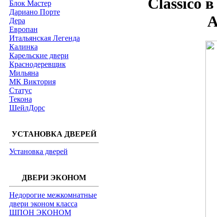
Classico 
Блок Мастер
Дариано Порте
А
Дера
Европан
Итальянская Легенда
Калинка
Карельские двери
Краснодеревщик
Мильяна
МК Виктория
Статус
Текона
ШейлДорс
УСТАНОВКА ДВЕРЕЙ
Установка дверей
ДВЕРИ ЭКОНОМ
Недорогие межкомнатные
двери эконом класса
ШПОН ЭКОНОМ