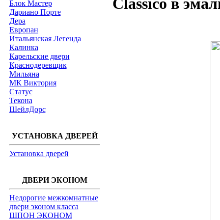
Classico в эма
Блок Мастер
Дариано Порте
Дера
Европан
Итальянская Легенда
Калинка
Карельские двери
Краснодеревщик
Мильяна
МК Виктория
Статус
Текона
ШейлДорс
УСТАНОВКА ДВЕРЕЙ
Установка дверей
ДВЕРИ ЭКОНОМ
Недорогие межкомнатные
двери эконом класса
ШПОН ЭКОНОМ