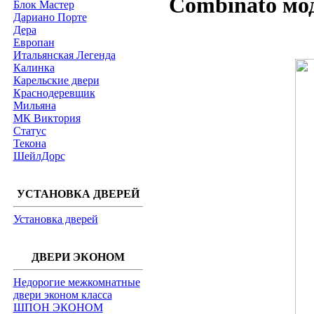
Combinato мод
Блок Мастер
Дариано Порте
Дера
Европан
Итальянская Легенда
Калинка
Карельские двери
Краснодеревщик
Мильяна
МК Виктория
Статус
Текона
ШейлДорс
УСТАНОВКА ДВЕРЕЙ
Установка дверей
ДВЕРИ ЭКОНОМ
Недорогие межкомнатные
двери эконом класса
ШПОН ЭКОНОМ