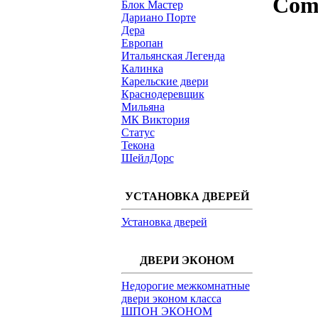
Comb
Блок Мастер
Дариано Порте
Дера
Европан
Итальянская Легенда
Калинка
Карельские двери
Краснодеревщик
Мильяна
МК Виктория
Статус
Текона
ШейлДорс
УСТАНОВКА ДВЕРЕЙ
Установка дверей
ДВЕРИ ЭКОНОМ
Недорогие межкомнатные
двери эконом класса
ШПОН ЭКОНОМ