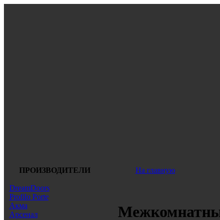
ПРОИЗВОДИТЕЛИ
На главную
DreamDoors
Profilo Porte
Акма
Межкомнатные
Арсенал