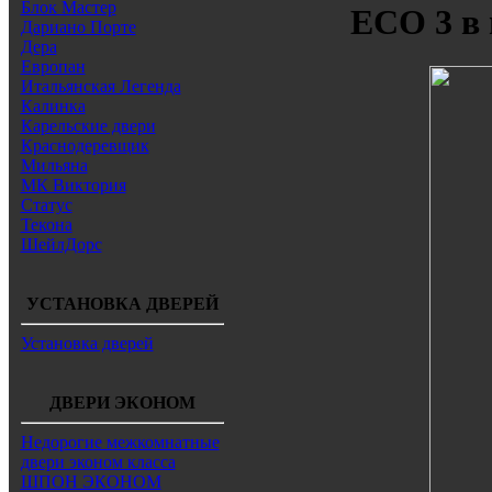
Блок Мастер
ECO 3 в 
Дариано Порте
Дера
Европан
Итальянская Легенда
Калинка
Карельские двери
Краснодеревщик
Мильяна
МК Виктория
Статус
Текона
ШейлДорс
УСТАНОВКА ДВЕРЕЙ
Установка дверей
ДВЕРИ ЭКОНОМ
Недорогие межкомнатные
двери эконом класса
ШПОН ЭКОНОМ