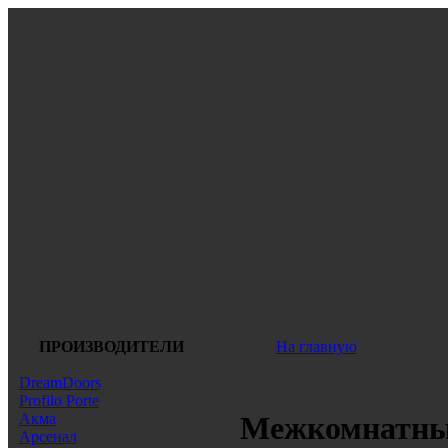
ПРОИЗВОДИТЕЛИ
На главную
DreamDoors
Profilo Porte
Акма
Межкомнатные
Арсенал