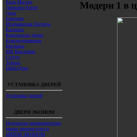
Блок Мастер
Модерн 1 в 
Дариано Порте
Дера
Европан
Итальянская Легенда
Калинка
Карельские двери
Краснодеревщик
Мильяна
МК Виктория
Статус
Текона
ШейлДорс
УСТАНОВКА ДВЕРЕЙ
Установка дверей
ДВЕРИ ЭКОНОМ
Недорогие межкомнатные
двери эконом класса
ШПОН ЭКОНОМ