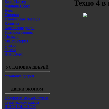
Техно 4 в
Блок Мастер
Дариано Порте
Дера
Европан
Итальянская Легенда
Калинка
Карельские двери
Краснодеревщик
Мильяна
МК Виктория
Статус
Текона
ШейлДорс
УСТАНОВКА ДВЕРЕЙ
Установка дверей
ДВЕРИ ЭКОНОМ
Недорогие межкомнатные
двери эконом класса
ШПОН ЭКОНОМ