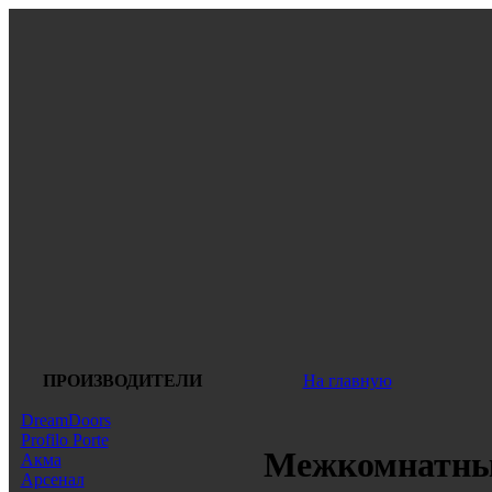
ПРОИЗВОДИТЕЛИ
На главную
DreamDoors
Profilo Porte
Межкомнатные
Акма
Арсенал