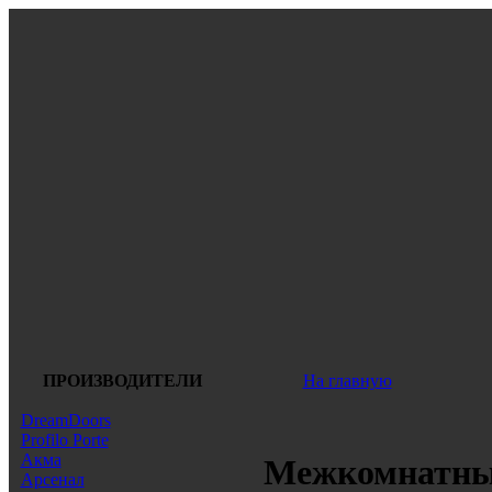
ПРОИЗВОДИТЕЛИ
На главную
DreamDoors
Profilo Porte
Акма
Межкомнатные
Арсенал