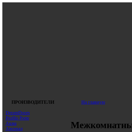
ПРОИЗВОДИТЕЛИ
На главную
DreamDoors
Profilo Porte
Межкомнатные
Акма
Арсенал