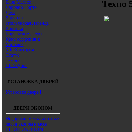
Техно 
Блок Мастер
Дариано Порте
Дера
Европан
Итальянская Легенда
Калинка
Карельские двери
Краснодеревщик
Мильяна
МК Виктория
Статус
Текона
ШейлДорс
УСТАНОВКА ДВЕРЕЙ
Установка дверей
ДВЕРИ ЭКОНОМ
Недорогие межкомнатные
двери эконом класса
ШПОН ЭКОНОМ