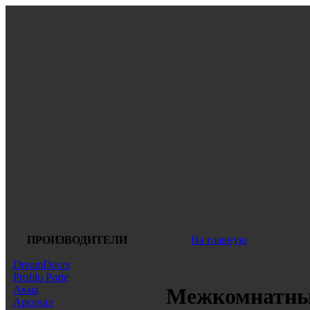
ПРОИЗВОДИТЕЛИ
На главную
DreamDoors
Profilo Porte
Акма
Межкомнатные
Арсенал