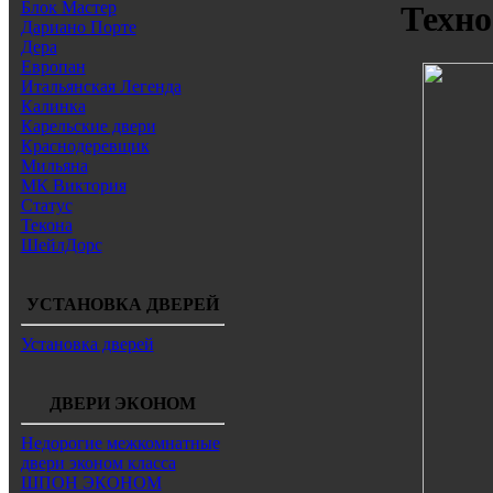
Блок Мастер
Техно
Дариано Порте
Дера
Европан
Итальянская Легенда
Калинка
Карельские двери
Краснодеревщик
Мильяна
МК Виктория
Статус
Текона
ШейлДорс
УСТАНОВКА ДВЕРЕЙ
Установка дверей
ДВЕРИ ЭКОНОМ
Недорогие межкомнатные
двери эконом класса
ШПОН ЭКОНОМ