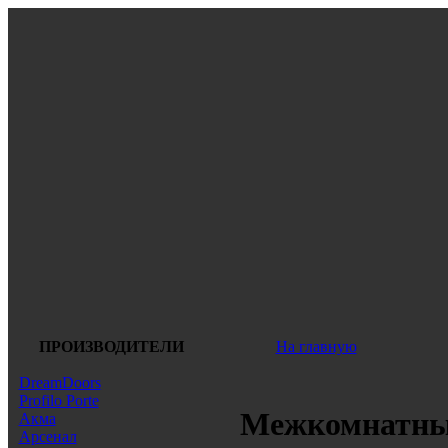
ПРОИЗВОДИТЕЛИ
На главную
DreamDoors
Profilo Porte
Межкомнатные
Акма
Арсенал