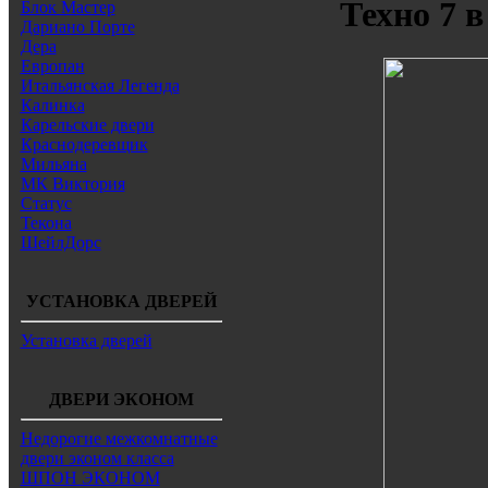
Техно 7 
Блок Мастер
Дариано Порте
Дера
Европан
Итальянская Легенда
Калинка
Карельские двери
Краснодеревщик
Мильяна
МК Виктория
Статус
Текона
ШейлДорс
УСТАНОВКА ДВЕРЕЙ
Установка дверей
ДВЕРИ ЭКОНОМ
Недорогие межкомнатные
двери эконом класса
ШПОН ЭКОНОМ