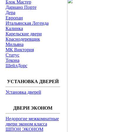
Блок Мастер
Дариано Порте
Дера
Европан
Итальянская Легенда
Калинка
Карельские двери
Краснодеревщик
Мильяна
МК Виктория
Статус
Текона
ШейлДорс
УСТАНОВКА ДВЕРЕЙ
Установка дверей
ДВЕРИ ЭКОНОМ
Недорогие межкомнатные
двери эконом класса
ШПОН ЭКОНОМ