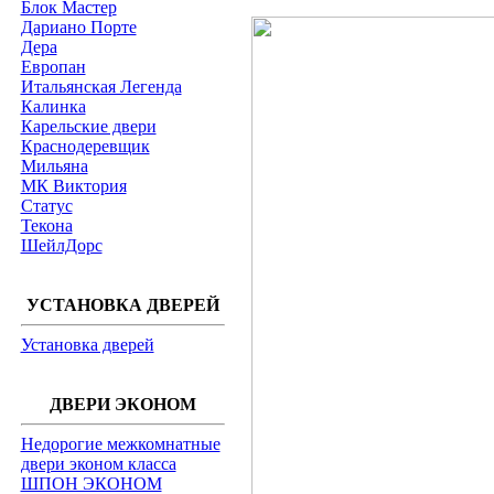
Блок Мастер
Дариано Порте
Дера
Европан
Итальянская Легенда
Калинка
Карельские двери
Краснодеревщик
Мильяна
МК Виктория
Статус
Текона
ШейлДорс
УСТАНОВКА ДВЕРЕЙ
Установка дверей
ДВЕРИ ЭКОНОМ
Недорогие межкомнатные
двери эконом класса
ШПОН ЭКОНОМ