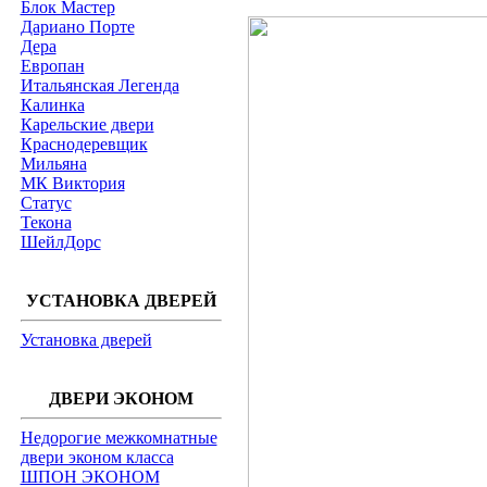
Блок Мастер
Дариано Порте
Дера
Европан
Итальянская Легенда
Калинка
Карельские двери
Краснодеревщик
Мильяна
МК Виктория
Статус
Текона
ШейлДорс
УСТАНОВКА ДВЕРЕЙ
Установка дверей
ДВЕРИ ЭКОНОМ
Недорогие межкомнатные
двери эконом класса
ШПОН ЭКОНОМ