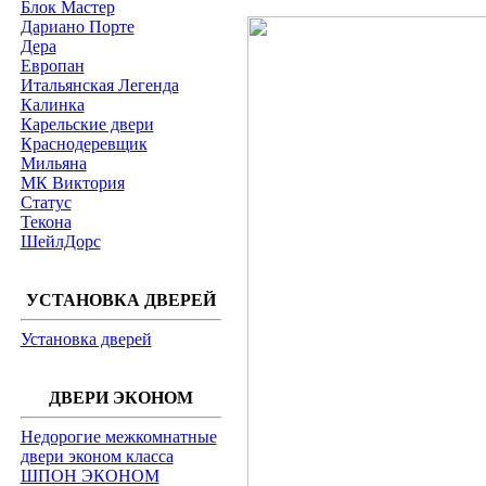
Блок Мастер
Дариано Порте
Дера
Европан
Итальянская Легенда
Калинка
Карельские двери
Краснодеревщик
Мильяна
МК Виктория
Статус
Текона
ШейлДорс
УСТАНОВКА ДВЕРЕЙ
Установка дверей
ДВЕРИ ЭКОНОМ
Недорогие межкомнатные
двери эконом класса
ШПОН ЭКОНОМ