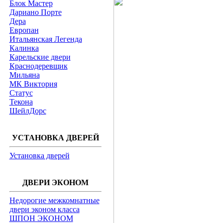
Блок Мастер
Дариано Порте
Дера
Европан
Итальянская Легенда
Калинка
Карельские двери
Краснодеревщик
Мильяна
МК Виктория
Статус
Текона
ШейлДорс
УСТАНОВКА ДВЕРЕЙ
Установка дверей
ДВЕРИ ЭКОНОМ
Недорогие межкомнатные
двери эконом класса
ШПОН ЭКОНОМ