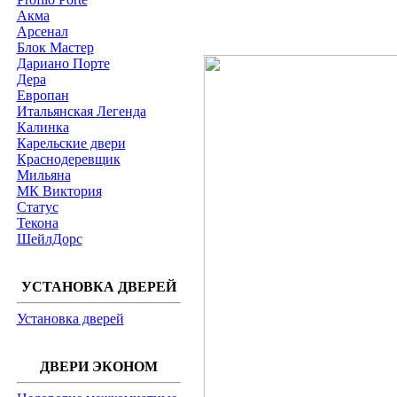
Акма
Арсенал
Блок Мастер
Дариано Порте
Дера
Европан
Итальянская Легенда
Калинка
Карельские двери
Краснодеревщик
Мильяна
МК Виктория
Статус
Текона
ШейлДорс
УСТАНОВКА ДВЕРЕЙ
Установка дверей
ДВЕРИ ЭКОНОМ