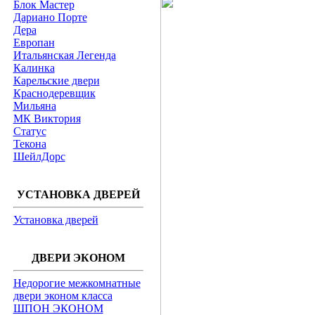
Блок Мастер
Дариано Порте
Дера
Европан
Итальянская Легенда
Калинка
Карельские двери
Краснодеревщик
Мильяна
МК Виктория
Статус
Текона
ШейлДорс
УСТАНОВКА ДВЕРЕЙ
Установка дверей
ДВЕРИ ЭКОНОМ
Недорогие межкомнатные
двери эконом класса
ШПОН ЭКОНОМ