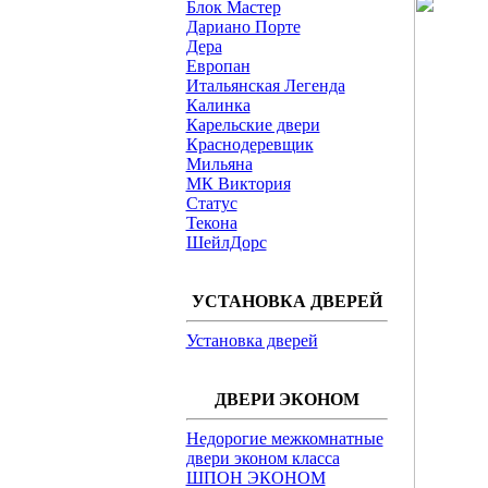
Блок Мастер
Дариано Порте
Дера
Европан
Итальянская Легенда
Калинка
Карельские двери
Краснодеревщик
Мильяна
МК Виктория
Статус
Текона
ШейлДорс
УСТАНОВКА ДВЕРЕЙ
Установка дверей
ДВЕРИ ЭКОНОМ
Недорогие межкомнатные
двери эконом класса
ШПОН ЭКОНОМ