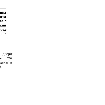
яна
ега
га 2
кий
рех
рное
 двери
 это
 цены и
е