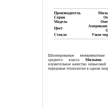
Производитель
Миль
Серия
Ом
Модель
Оме
Американс
Цвет
О
Стекло
Узкое че
Шпонированые межкомнатные
среднего класса
Мильяна
-
изумительное качество невысокой
передовые технологии в одном лиц