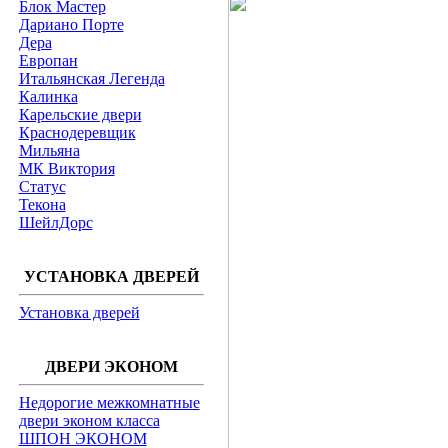
Блок Мастер
Дариано Порте
Дера
Европан
Итальянская Легенда
Калинка
Карельские двери
Краснодеревщик
Мильяна
МК Виктория
Статус
Текона
ШейлДорс
УСТАНОВКА ДВЕРЕЙ
Установка дверей
ДВЕРИ ЭКОНОМ
Недорогие межкомнатные
двери эконом класса
ШПОН ЭКОНОМ