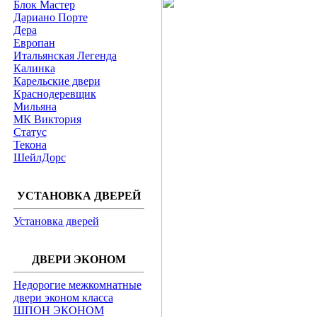
Блок Мастер
Дариано Порте
Дера
Европан
Итальянская Легенда
Калинка
Карельские двери
Краснодеревщик
Мильяна
МК Виктория
Статус
Текона
ШейлДорс
УСТАНОВКА ДВЕРЕЙ
Установка дверей
ДВЕРИ ЭКОНОМ
Недорогие межкомнатные
двери эконом класса
ШПОН ЭКОНОМ