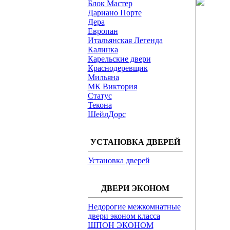
Блок Мастер
Дариано Порте
Дера
Европан
Итальянская Легенда
Калинка
Карельские двери
Краснодеревщик
Мильяна
МК Виктория
Статус
Текона
ШейлДорс
УСТАНОВКА ДВЕРЕЙ
Установка дверей
ДВЕРИ ЭКОНОМ
Недорогие межкомнатные
двери эконом класса
ШПОН ЭКОНОМ