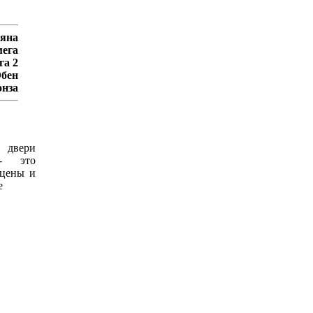
яна
ега
га 2
бен
нза
 двери
 это
 цены и
е