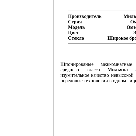
Производитель
Миль
Серия
Ом
Модель
Оме
Цвет
Э
Стекло
Широкое
бро
Шпонированые межкомнатные
среднего класса
Мильяна
-
изумительное качество невысокой
передовые технологии в одном лиц