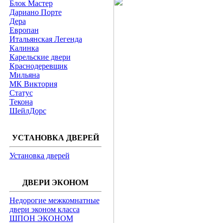
Блок Мастер
Дариано Порте
Дера
Европан
Итальянская Легенда
Калинка
Карельские двери
Краснодеревщик
Мильяна
МК Виктория
Статус
Текона
ШейлДорс
УСТАНОВКА ДВЕРЕЙ
Установка дверей
ДВЕРИ ЭКОНОМ
Недорогие межкомнатные
двери эконом класса
ШПОН ЭКОНОМ