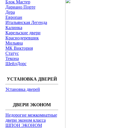
Блок Мастер
Дариано Порте
Дера
Европан
Итальянская Легенда
Калинка
Карельские двери
Краснодеревщик
Мильяна
МК Виктория
Статус
Текона
ШейлДорс
УСТАНОВКА ДВЕРЕЙ
Установка дверей
ДВЕРИ ЭКОНОМ
Недорогие межкомнатные
двери эконом класса
ШПОН ЭКОНОМ