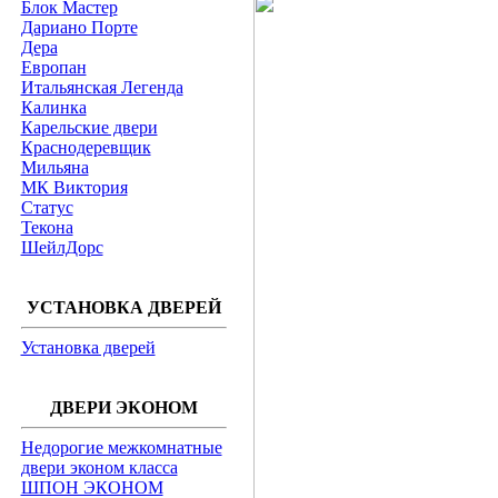
Блок Мастер
Дариано Порте
Дера
Европан
Итальянская Легенда
Калинка
Карельские двери
Краснодеревщик
Мильяна
МК Виктория
Статус
Текона
ШейлДорс
УСТАНОВКА ДВЕРЕЙ
Установка дверей
ДВЕРИ ЭКОНОМ
Недорогие межкомнатные
двери эконом класса
ШПОН ЭКОНОМ