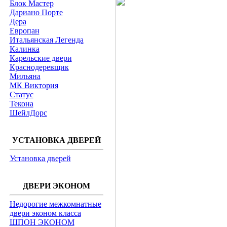
Блок Мастер
Дариано Порте
Дера
Европан
Итальянская Легенда
Калинка
Карельские двери
Краснодеревщик
Мильяна
МК Виктория
Статус
Текона
ШейлДорс
УСТАНОВКА ДВЕРЕЙ
Установка дверей
ДВЕРИ ЭКОНОМ
Недорогие межкомнатные
двери эконом класса
ШПОН ЭКОНОМ