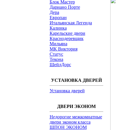
Блок Мастер
Дариано Порте
Дера
Европан
Итальянская Легенда
Калинка
Карельские двери
Краснодеревщик
Мильяна
МК Виктория
Статус
Текона
ШейлДорс
УСТАНОВКА ДВЕРЕЙ
Установка дверей
ДВЕРИ ЭКОНОМ
Недорогие межкомнатные
двери эконом класса
ШПОН ЭКОНОМ