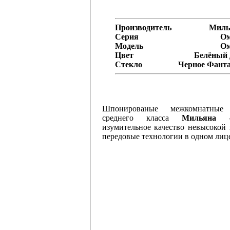
Производитель
Миль
Серия
Ом
Модель
Ом
Цвет
Белёный 
Стекло
Черное Фант
Шпонированые межкомнатные
среднего класса
Мильяна
-
изумительное качество невысокой
передовые технологии в одном лиц