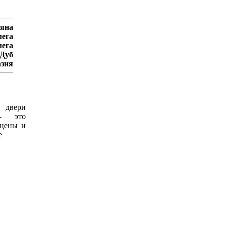
яна
ега
ега
Дуб
азия
 двери
 это
 цены и
е