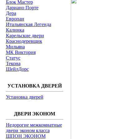
Блок Мастер
Дариано Порте
Дера
Европан
Итальянская Легенда
Калинка
Карельские двери
Краснодеревщик
Мильяна
МК Виктория
Статус
Текона
ШейлДорс
УСТАНОВКА ДВЕРЕЙ
Установка дверей
ДВЕРИ ЭКОНОМ
Недорогие межкомнатные
двери эконом класса
ШПОН ЭКОНОМ