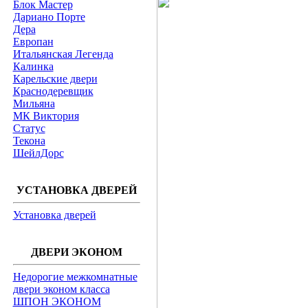
Блок Мастер
Дариано Порте
Дера
Европан
Итальянская Легенда
Калинка
Карельские двери
Краснодеревщик
Мильяна
МК Виктория
Статус
Текона
ШейлДорс
УСТАНОВКА ДВЕРЕЙ
Установка дверей
ДВЕРИ ЭКОНОМ
Недорогие межкомнатные
двери эконом класса
ШПОН ЭКОНОМ