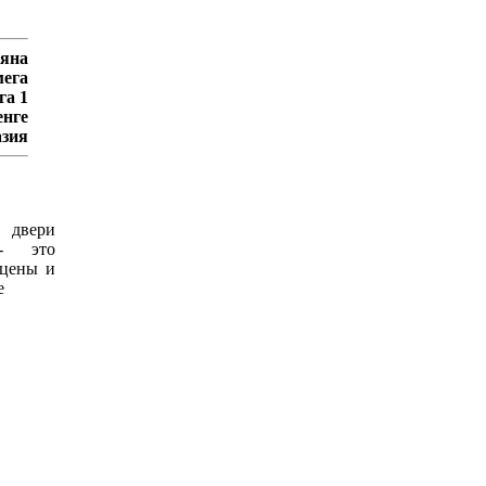
яна
ега
га 1
енге
азия
 двери
 это
 цены и
е