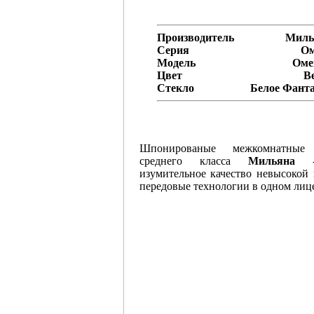
Производитель
Миль
Серия
Ом
Модель
Оме
Цвет
В
Стекло
Белое Фант
Шпонированые межкомнатные
среднего класса
Мильяна
-
изумительное качество невысокой
передовые технологии в одном лиц