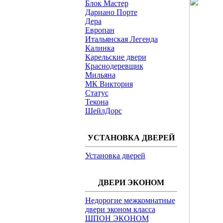
Блок Мастер
Дариано Порте
Дера
Европан
Итальянская Легенда
Калинка
Карельские двери
Краснодеревщик
Мильяна
МК Виктория
Статус
Текона
ШейлДорс
УСТАНОВКА ДВЕРЕЙ
Установка дверей
ДВЕРИ ЭКОНОМ
Недорогие межкомнатные
двери эконом класса
ШПОН ЭКОНОМ