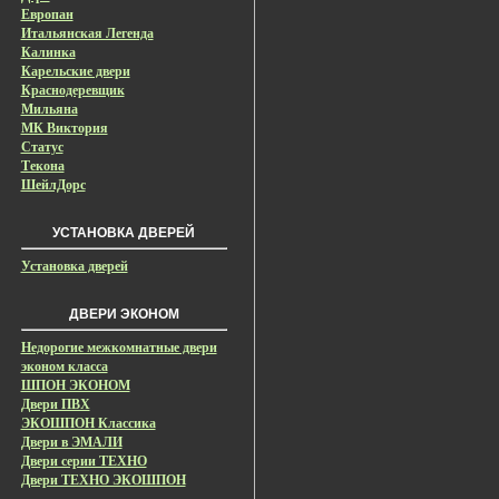
Европан
Итальянская Легенда
Калинка
Карельские двери
Краснодеревщик
Мильяна
МК Виктория
Статус
Текона
ШейлДорс
УСТАНОВКА ДВЕРЕЙ
Установка дверей
ДВЕРИ ЭКОНОМ
Недорогие межкомнатные двери
эконом класса
ШПОН ЭКОНОМ
Двери ПВХ
ЭКОШПОН Классика
Двери в ЭМАЛИ
Двери серии ТЕХНО
Двери ТЕХНО ЭКОШПОН