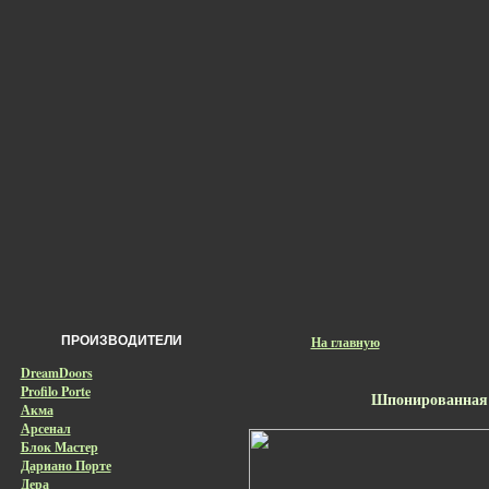
ПРОИЗВОДИТЕЛИ
На главную
DreamDoors
Profilo Porte
Шпонированная 
Акма
Арсенал
Блок Мастер
Дариано Порте
Дера