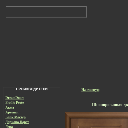
ПРОИЗВОДИТЕЛИ
На главную
DreamDoors
Profilo Porte
Шпонированная две
Акма
Арсенал
Блок Мастер
Дариано Порте
Дера