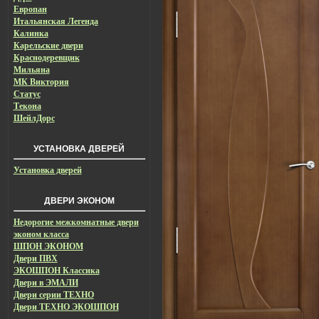
Европан
Итальянская Легенда
Калинка
Карельские двери
Краснодеревщик
Мильяна
МК Виктория
Статус
Текона
ШейлДорс
УСТАНОВКА ДВЕРЕЙ
Установка дверей
ДВЕРИ ЭКОНОМ
Недорогие межкомнатные двери
эконом класса
ШПОН ЭКОНОМ
Двери ПВХ
ЭКОШПОН Классика
Двери в ЭМАЛИ
Двери серии ТЕХНО
Двери ТЕХНО ЭКОШПОН