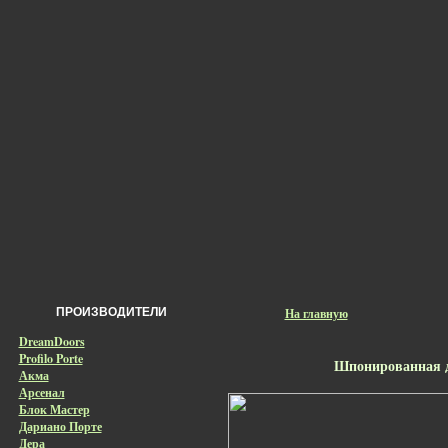
ПРОИЗВОДИТЕЛИ
На главную
DreamDoors
Profilo Porte
Шпонированная д
Акма
Арсенал
Блок Мастер
Дариано Порте
Дера