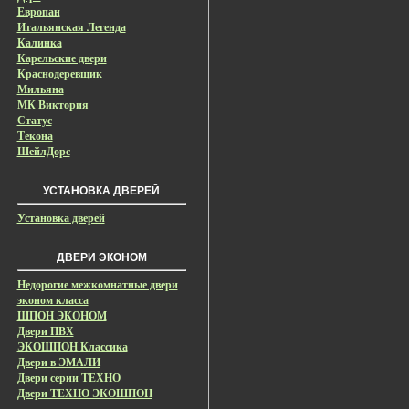
Европан
Итальянская Легенда
Калинка
Карельские двери
Краснодеревщик
Мильяна
МК Виктория
Статус
Текона
ШейлДорс
УСТАНОВКА ДВЕРЕЙ
Установка дверей
ДВЕРИ ЭКОНОМ
Недорогие межкомнатные двери
эконом класса
ШПОН ЭКОНОМ
Двери ПВХ
ЭКОШПОН Классика
Двери в ЭМАЛИ
Двери серии ТЕХНО
Двери ТЕХНО ЭКОШПОН