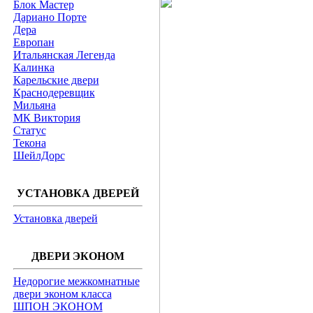
Блок Мастер
Дариано Порте
Дера
Европан
Итальянская Легенда
Калинка
Карельские двери
Краснодеревщик
Мильяна
МК Виктория
Статус
Текона
ШейлДорс
УСТАНОВКА ДВЕРЕЙ
Установка дверей
ДВЕРИ ЭКОНОМ
Недорогие межкомнатные
двери эконом класса
ШПОН ЭКОНОМ