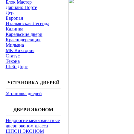
Блок Мастер
Дариано Порте
Дера
Европан
Итальянская Легенда
Калинка
Карельские двери
Краснодеревщик
Мильяна
МК Виктория
Статус
Текона
ШейлДорс
УСТАНОВКА ДВЕРЕЙ
Установка дверей
ДВЕРИ ЭКОНОМ
Недорогие межкомнатные
двери эконом класса
ШПОН ЭКОНОМ