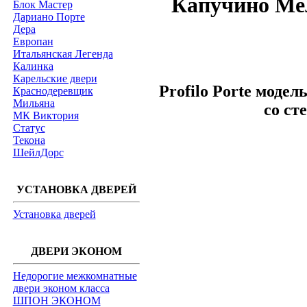
Капучино Мел
Блок Мастер
Дариано Порте
Дера
Европан
Итальянская Легенда
Калинка
Карельские двери
Profilo Porte моде
Краснодеревщик
Мильяна
со ст
МК Виктория
Статус
Текона
ШейлДорс
УСТАНОВКА ДВЕРЕЙ
Установка дверей
ДВЕРИ ЭКОНОМ
Недорогие межкомнатные
двери эконом класса
ШПОН ЭКОНОМ