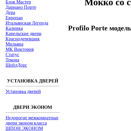
Мокко со 
Блок Мастер
Дариано Порте
Дера
Европан
Итальянская Легенда
Profilo Porte модел
Калинка
Карельские двери
Краснодеревщик
Мильяна
МК Виктория
Статус
Текона
ШейлДорс
УСТАНОВКА ДВЕРЕЙ
Установка дверей
ДВЕРИ ЭКОНОМ
Недорогие межкомнатные
двери эконом класса
ШПОН ЭКОНОМ