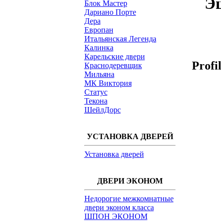
Э
Блок Мастер
Дариано Порте
Дера
Европан
Итальянская Легенда
Калинка
Карельские двери
Profi
Краснодеревщик
Мильяна
МК Виктория
Статус
Текона
ШейлДорс
УСТАНОВКА ДВЕРЕЙ
Установка дверей
ДВЕРИ ЭКОНОМ
Недорогие межкомнатные
двери эконом класса
ШПОН ЭКОНОМ