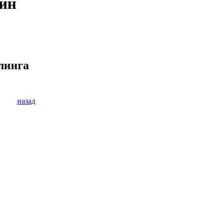
ин
елинга
назад